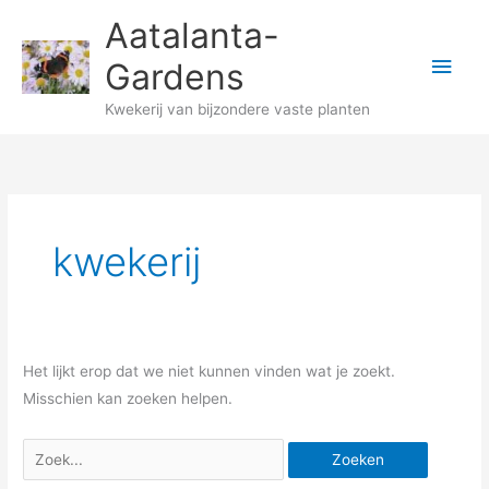
Ga
Hoo
Aatalanta-
naar
Gardens
de
inhoud
Kwekerij van bijzondere vaste planten
Zoek
naar:
kwekerij
Het lijkt erop dat we niet kunnen vinden wat je zoekt.
Misschien kan zoeken helpen.